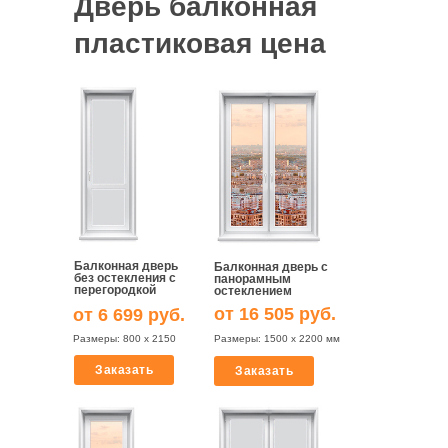
Дверь балконная
Приходите к нам в гости
пластиковая цена
Пожалуйста, перед визитом предупредите
нас о посещении
Балконная дверь
Балконная дверь с
без остекления с
панорамным
перегородкой
остеклением
от 16 505 руб.
от 6 699 руб.
Шоурум
Размеры: 800 х 2150
Размеры: 1500 х 2200 мм
Липецк
Заказать
Заказать
Режим работы: Пн-Пт с 9:00 до 18:00,
Сб с 9:00 до 15:00, Вс – выходной