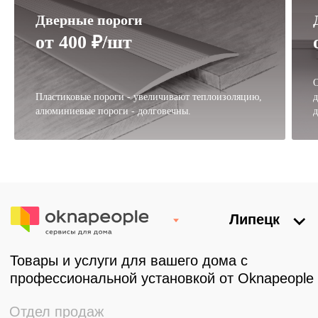
Дверные пороги
от 400 ₽/шт
О
Пластиковые пороги - увеличивают теплоизоляцию,
д
алюминиевые пороги - долговечны.
д