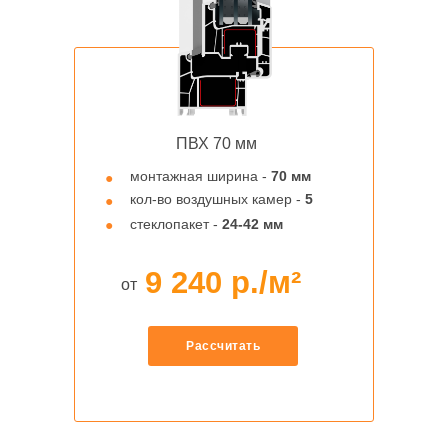
Расскажите о своем
помещении, а также ваши
пожелания и мы подберем вам
балконные двери и
сориентируем по стоимости
ПВХ 70 мм
Номер для связи
монтажная ширина -
70 мм
●
+7
кол-во воздушных камер -
5
●
стеклопакет -
24-42 мм
●
Нажимая на кнопку, я даю свое согласие на
обработку персональных данных и соглашаюсь
9 240
р./м²
с условиями политики конфиденциальности
от
Я согласен на получение информации от vo-
zavod.ru в виде sms, email рассылки
Рассчитать
Отправить заявку