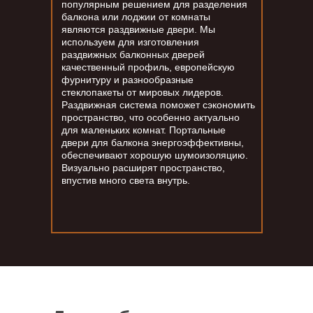
популярным решением для разделения
балкона или лоджии от комнаты
являются раздвижные двери. Мы
используем для изготовления
раздвижных балконных дверей
качественный профиль, европейскую
фурнитуру и разнообразные
стеклопакеты от мировых лидеров.
Раздвижная система поможет сэкономить
пространство, что особенно актуально
для маленьких комнат. Портальные
двери для балкона энергоэффективны,
Липецк
обеспечивают хорошую шумоизоляцию.
Визуально расширят пространство,
впустив много света внутрь.
Товары и услуги для вашего дома с
профессиональной установкой от Oknapeople
Отдел продаж
+7(474) 220-95-24