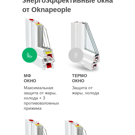
энергоэффективные окна
ЦЕНА С УСТАНОВКОЙ
от Oknapeople
МФ
ТЕРМО
ОКНО
ОКНО
Максимальная
Защита от
защита от жары,
жары, холода
холода + 3
противовзломных
прижима