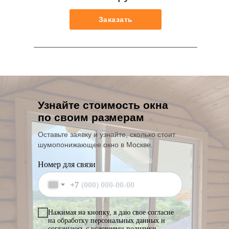
Заказать
Узнайте стоимость окна
по своим размерам
Оставьте заявку и узнайте, сколько стоит
шумопонижающее окно в Москве.
Номер для связи
+7
Нажимая на кнопку, я даю свое согласие
на обработку персональных данных и
соглашаюсь с условиями политики