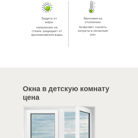
Нажимая на кнопку, я даю свое согласие на
обработку персональных данных и соглашаюсь
с условиями политики конфиденциальности
Защита от
Экономия на
жары
отоплении
Я согласен на получение информации от vo-
позволяет снизить
напыление на
zavod.ru в виде sms, email рассылки
затраты в несколько
стекле защищает от
раз
проникновения жары
Отправить заявку
Окна в детскую комнату
цена