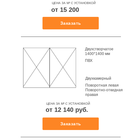
ЦЕНА ЗА М² С УСТАНОВКОЙ
от 15 200
руб.
Заказать
Двухстворчатое
1400*1400 мм
ТИП ОКНА
ПВХ
ПРОФИЛЬНАЯ
СИСТЕМА
Двухкамерный
ФУРНИТУРА
Липецк
Поворотная левая
СТЕКЛОПАКЕТ
Поворотно-откидная
ОТКРЫВАНИЕ
Товары и услуги для вашего дома с
правая
СТВОРКИ
профессиональной установкой от Oknapeople
ЦЕНА ЗА М² С УСТАНОВКОЙ
от 12 140 руб.
Отдел продаж
+7(474) 220-95-24
Заказать