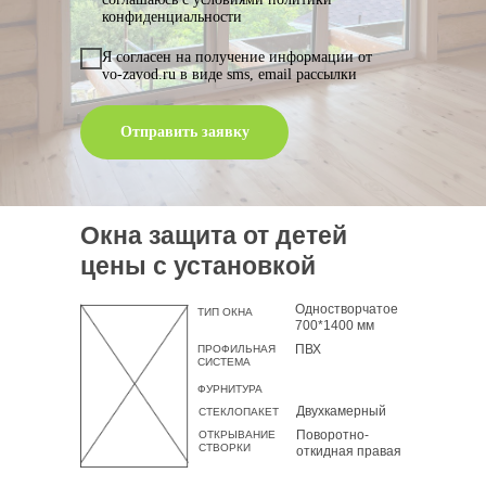
конфиденциальности
Я согласен на получение информации от
vo-zavod.ru в виде sms, email рассылки
Отправить заявку
Окна защита от детей
цены с установкой
Одностворчатое
ТИП ОКНА
700*1400 мм
ПВХ
ПРОФИЛЬНАЯ
СИСТЕМА
ФУРНИТУРА
Двухкамерный
СТЕКЛОПАКЕТ
Поворотно-
ОТКРЫВАНИЕ
СТВОРКИ
откидная правая