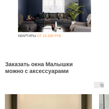
ТИП ОКНА
ПРОФИЛЬНАЯ
СИСТЕМА
ФУРНИТУРА
КВАРТИРЫ
ОТ 10 500 РУБ.
СТЕКЛОПАКЕТ
ОТКРЫВАНИЕ
СТВОРКИ
ЦЕНА С УСТАНОВКОЙ
Заказать окна Малышки
можно с аксессуарами