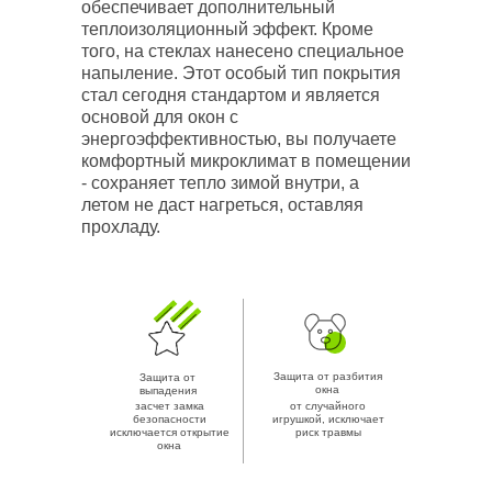
обеспечивает дополнительный
теплоизоляционный эффект. Кроме
того, на стеклах нанесено специальное
напыление. Этот особый тип покрытия
стал сегодня стандартом и является
основой для окон с
энергоэффективностью, вы получаете
комфортный микроклимат в помещении
Подберём
- сохраняет тепло зимой внутри, а
пластиковые окна
летом не даст нагреться, оставляя
прохладу.
под ваш бюджет
Расскажите о своем
помещении, а также ваши
пожелания и мы подберем
вам пластиковые окна и
Защита от разбития
Защита от
окна
выпадения
сориентируем по стоимости
засчет замка
от случайного
Номер для связи
безопасности
игрушкой, исключает
исключается открытие
риск травмы
окна
+7