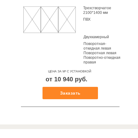
Трехстворчатое
2100*1400 мм
ПВХ
Приходите к нам в гости
Пожалуйста, перед визитом предупредите
нас о посещении
Двухкамерный
Поворотная-
откидная левая
Поворотная левая
Поворотно-откидная
правая
ЦЕНА ЗА М² С УСТАНОВКОЙ
от 10 940 руб.
Заказать
Шоурум
Липецк
ТИП ОКНА
Режим работы: Пн-Пт с 9:00 до 18:00,