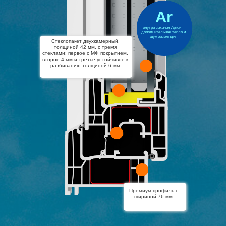
Ar
внутри закачан Аргон –
дополнительная тепло и
шумоизоляция
Стеклопакет двухкамерный,
толщиной 42 мм, с тремя
стеклами: первое с МФ покрытием,
второе 4 мм и третье устойчивое к
разбиванию толщиной 6 мм
Премиум профиль с
шириной 76 мм