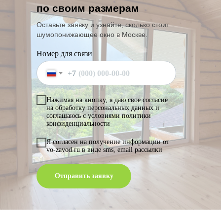
+7(474) 220-95-24
по своим размерам
Оставьте заявку и узнайте, сколько стоит
шумопонижающее окно в Москве.
Номер для связи
Приходите к нам в гости
+7
Пожалуйста, перед визитом предупредите
нас о посещении
Нажимая на кнопку, я даю свое согласие
на обработку персональных данных и
соглашаюсь с условиями политики
конфиденциальности
Я согласен на получение информации от
vo-zavod.ru в виде sms, email рассылки
Отправить заявку