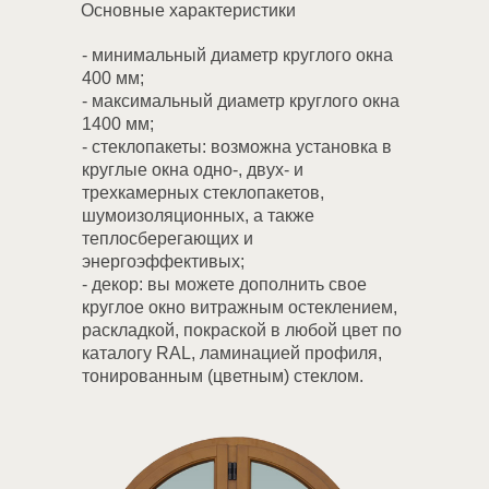
Основные характеристики
- минимальный диаметр круглого окна
400 мм;
- максимальный диаметр круглого окна
1400 мм;
- стеклопакеты: возможна установка в
круглые окна одно-, двух- и
трехкамерных стеклопакетов,
шумоизоляционных, а также
теплосберегающих и
энергоэффективых;
- декор: вы можете дополнить свое
круглое окно витражным остеклением,
раскладкой, покраской в любой цвет по
Подберём
каталогу RAL, ламинацией профиля,
пластиковые окна
тонированным (цветным) стеклом.
под ваш бюджет
Расскажите о своем